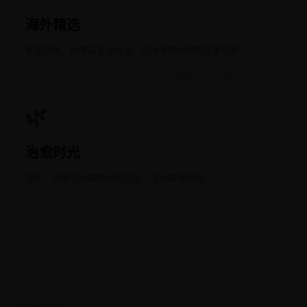
海外精选
覆盖日韩、欧美与亚洲片源，提供不同地域的叙事风格。
🌿
治愈时光
轻松、温暖与余味悠长的内容，适合慢慢观看。