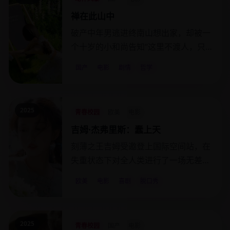
禅在此山中
破产中年男逃进终南山想出家，却被一
个十岁的小和尚告知“这里不渡人，只
渡山”。
国产
电影
剧情
哲学
2025
青春校园
欧美
电影
吉姆·杰弗里斯：蠢上天
刻薄之王吉姆受邀登上国际空间站，在
失重状态下对全人类进行了一场无差别
吐槽。
欧美
电影
喜剧
脱口秀
2025
青春校园
国产
电影