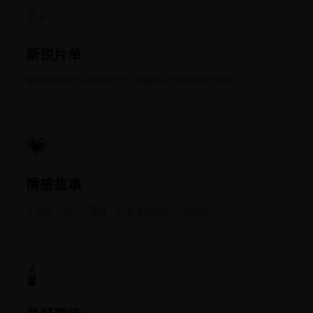
✨
新锐片单
聚焦新鲜表达与亮眼设定，覆盖多元题材和当代故事。
💗
情感故事
从相遇、错过到重逢，收录温柔细腻的情感佳作。
🕯️