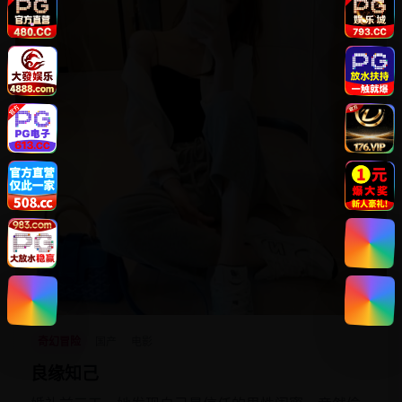
奇幻冒险
国产
电影
良缘知己