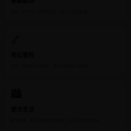
悬疑剧场
暗线、反转与心理博弈交织，适合沉浸式追看。
🌌
奇幻冒险
奇境、传说与命运旅程，带来丰富想象力体验。
🏙️
都市生活
都市群像、职业故事与现实情绪，贴近当代观看口味。