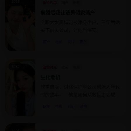
2025
新锐片单
国产
电影
离婚后我让渣男倾家荡产
全职太太离婚时被净身出户，三年后她
买下前夫公司，让他当保安。
国产
电影
爽片
商战
2025
治愈时光
欧美
电影
生化危机
软重启版，讲述保护伞公司创始人年轻
时的故事——他是如何从救世主变成灭
世魔王的。
欧美
电影
科幻
恐怖
2025