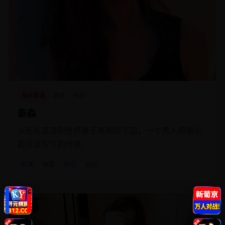
海外精选
欧美
电影
泰森
从街头混混到世界拳王再到阶下囚，一个男人用拳头
和牙齿写下的传奇。
欧美
电影
传记
运动
2019