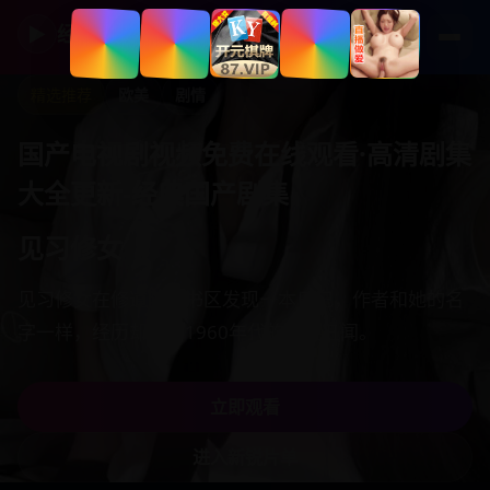
▶
经典国产剧集
精选推荐
国产
校园
国产电视剧视频免费在线观看·高清剧集
大全更新-经典国产剧集
青春请闭眼
高三全班被诅咒：只要有人闭眼，就会进入未来十年后
的身体，提前看到高考后的命运分岔。
立即观看
进入青春校园