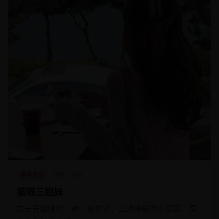
都市生活
日韩
电影
猫眼三姐妹
白天开咖啡馆，晚上做侠盗，三姐妹偷的不是画，是