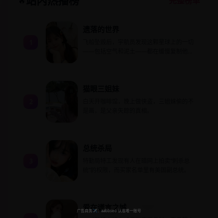
站内热播榜
🔥
完整榜单
遗落的世界
1
飞船坠毁后，宇航员发现这颗星球上的一切
——包括空气和泥土——都在缓慢复制他过
去的人生记忆。
猫眼三姐妹
2
白天开咖啡馆，晚上做侠盗，三姐妹偷的不
是画，是父亲失踪的真相。
总统杀局
3
特勤局特工发现有人在暗网上拍卖“刺杀总
统”的权限，而买家名单里有美国副总统。
爱在谎言之城