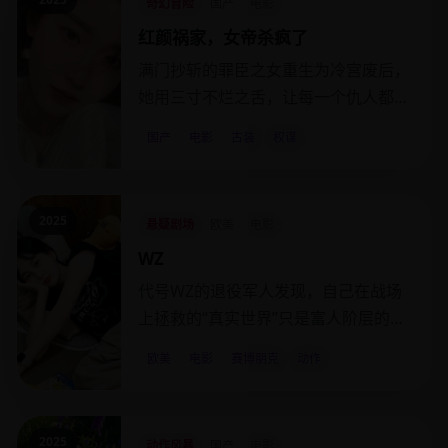
奇幻冒险
国产
电影
红颜祸家，女帝杀疯了
满门抄斩的罪臣之女重生为冷宫废后，
她用三寸不烂之舌，让每一个仇人都死
在了自己的“美梦”里。
国产
电影
古装
权谋
2025
悬疑剧场
欧美
电影
WZ
代号WZ的退役军人发现，自己在战场
上拯救的“真实世界”只是富人阶层的一
个付费VR频道。
欧美
电影
赛博朋克
动作
2025
动作风暴
国产
电影