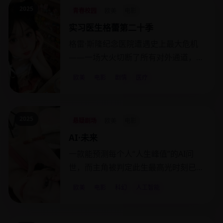
2025
青春校园
欧美
电影
实习医生格蕾第二十季
格雷·斯隆纪念医院遭遇史上最大危机
——一场大火切断了所有对外通道，患
者和医生一起被困。
欧美
电影
剧情
医疗
2025
悬疑剧场
欧美
电影
AI·未来
一款能预测每个人“人生峰值”的AI问
世，而主角被判定此生最高光时刻已在
六岁时结束。
欧美
电影
科幻
人工智能