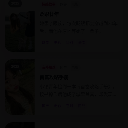
2025
情感故事
欧美
电影
眨眼廿年
她患了眼疾，每次眨眼都会穿越到20年
后，而他在原地等她了一辈子。
欧美
电影
科幻
爱情
2025
海外精选
国产
电影
首富攻略手册
小镇青年捡到一本《首富攻略手册》，
按书操作后他成了城里首富，却发现书
是隔壁老王写的。
国产
电影
喜剧
商战