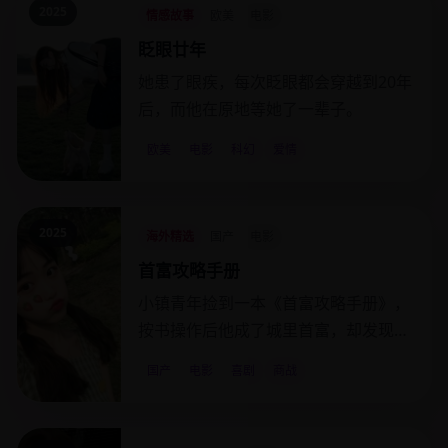
2025
情感故事
欧美
电影
眨眼廿年
她患了眼疾，每次眨眼都会穿越到20年
后，而他在原地等她了一辈子。
欧美
电影
科幻
爱情
2025
海外精选
国产
电影
首富攻略手册
小镇青年捡到一本《首富攻略手册》，
按书操作后他成了城里首富，却发现书
是隔壁老王写的。
国产
电影
喜剧
商战