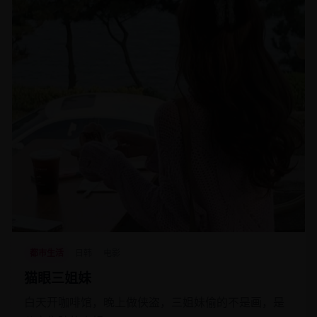
都市生活
日韩
电影
猫眼三姐妹
白天开咖啡馆，晚上做侠盗，三姐妹偷的不是画，是