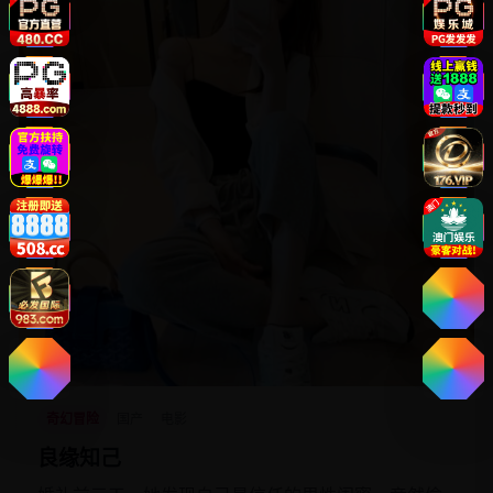
奇幻冒险
国产
电影
良缘知己