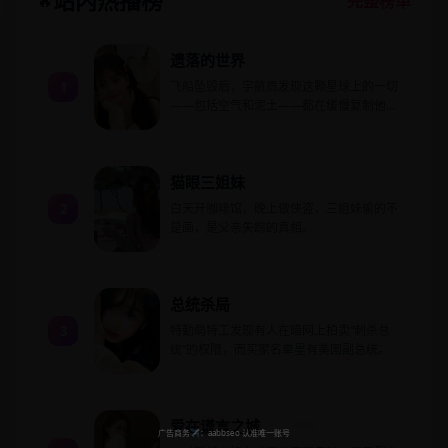
站内热播榜
🔥
完整榜单
遗落的世界
1
飞船坠毁后，宇航员发现这颗星球上的一切
——包括空气和泥土——都在缓慢复制他过
去的人生记忆。
猫眼三姐妹
2
白天开咖啡馆，晚上做侠盗，三姐妹偷的不
是画，是父亲失踪的真相。
总统杀局
3
特勤局特工发现有人在暗网上拍卖“刺杀总
统”的权限，而买家名单里有美国副总统。
爱在谎言之城