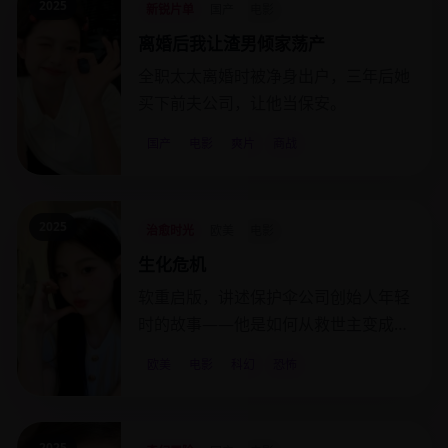
2025
新锐片单
国产
电影
离婚后我让渣男倾家荡产
全职太太离婚时被净身出户，三年后她
买下前夫公司，让他当保安。
国产
电影
爽片
商战
2025
治愈时光
欧美
电影
生化危机
软重启版，讲述保护伞公司创始人年轻
时的故事——他是如何从救世主变成灭
世魔王的。
欧美
电影
科幻
恐怖
2025