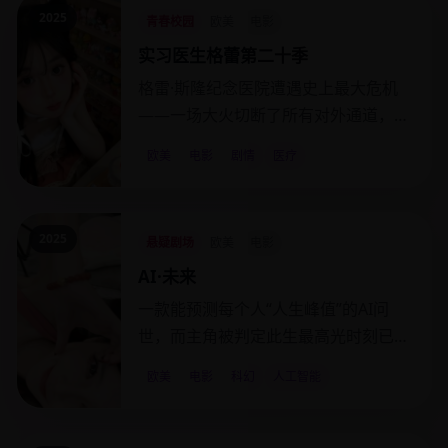
2025
青春校园
欧美
电影
实习医生格蕾第二十季
格雷·斯隆纪念医院遭遇史上最大危机
——一场大火切断了所有对外通道，患
者和医生一起被困。
欧美
电影
剧情
医疗
2025
悬疑剧场
欧美
电影
AI·未来
一款能预测每个人“人生峰值”的AI问
世，而主角被判定此生最高光时刻已在
六岁时结束。
欧美
电影
科幻
人工智能