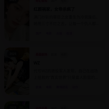
奇幻冒险
国产
电影
红颜祸家，女帝杀疯了
满门抄斩的罪臣之女重生为冷宫废后，
她用三寸不烂之舌，让每一个仇人都死
在了自己的“美梦”里。
国产
电影
古装
权谋
2025
悬疑剧场
欧美
电影
WZ
代号WZ的退役军人发现，自己在战场
上拯救的“真实世界”只是富人阶层的一
个付费VR频道。
欧美
电影
赛博朋克
动作
2025
动作风暴
国产
电影