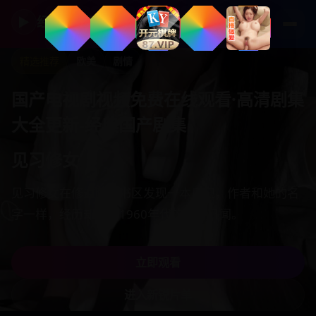
▶
经典国产剧集
精选推荐
国产
校园
国产电视剧视频免费在线观看·高清剧集
大全更新-经典国产剧集
青春请闭眼
高三全班被诅咒：只要有人闭眼，就会进入未来十年后
的身体，提前看到高考后的命运分岔。
立即观看
进入青春校园