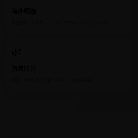
海外精选
覆盖日韩、欧美与亚洲片源，提供不同地域的叙事风格。
🌿
治愈时光
轻松、温暖与余味悠长的内容，适合慢慢观看。