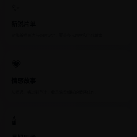
✨
新锐片单
聚焦新鲜表达与亮眼设定，覆盖多元题材和当代故事。
💗
情感故事
从相遇、错过到重逢，收录温柔细腻的情感佳作。
🕯️