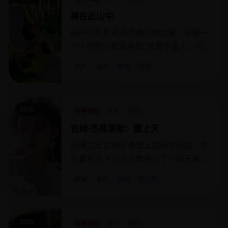
禅在此山中
破产中年男逃进终南山想出家，却被一
个十岁的小和尚告知“这里不渡人，只
渡山”。
国产
电影
剧情
哲学
2025
青春校园
欧美
电影
吉姆·杰弗里斯：蠢上天
刻薄之王吉姆受邀登上国际空间站，在
失重状态下对全人类进行了一场无差别
吐槽。
欧美
电影
喜剧
脱口秀
2025
青春校园
国产
电影