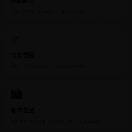
悬疑剧场
暗线、反转与心理博弈交织，适合沉浸式追看。
🌌
奇幻冒险
奇境、传说与命运旅程，带来丰富想象力体验。
🏙️
都市生活
都市群像、职业故事与现实情绪，贴近当代观看口味。